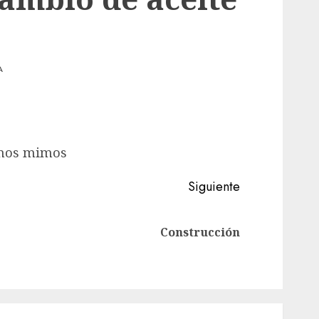
A
unos mimos
Siguiente
Entrada
Siguiente
Construcción
anterior:
entrada: