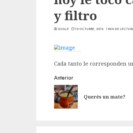
y filtro
GUILLE
10 OCTUBRE, 2014
1 MIN DE LECTUR
Cada tanto le corresponden 
Sigue
Anterior
leyendo
Querés un mate?