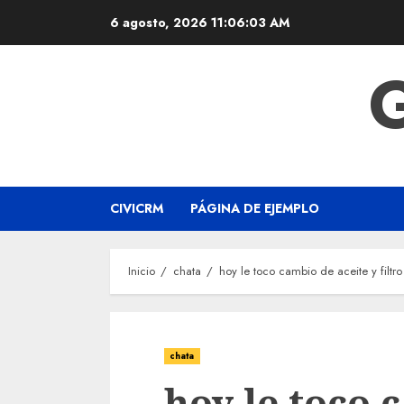
Saltar
6 agosto, 2026
11:06:03 AM
al
contenido
CIVICRM
PÁGINA DE EJEMPLO
Inicio
chata
hoy le toco cambio de aceite y filtro
chata
hoy le toco 